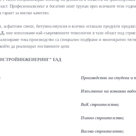
ласт. Професионализмът и богатият опит трупан през всичките тези год
 гарант за високо качество.
, асфалтови смеси, битумна емулсия и всички останали продукти предла
Д,
ние използваме най-съвременните технологии в тази област под стри
еализираме това производство са специално подбрани и многократно тест
 който да реализират поставените цели.
НСТРОЙИНЖЕНЕРИНГ” ЕАД
;
Производство на студена и 
Изпълнение на всякакви видо
ВиК строителство;
Пътно строителство;
Високо строителство;