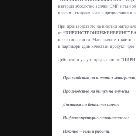
извърши абсолютно всички СМР в тази об
проекти, създават реална предпоставка и са
При производството на инертни материали
от
“ПИРИНСТРОЙИНЖЕНЕРИНГ” ЕА
професионалисти. Материалите, с които р
и партньори един качествен продукт, чрез
Дейности и услуги предлагани от
“ПИРИ
Производство на инертни материали
Производство на битумна емулсия;
Доставка на бетонови смеси;
Инфраструктурно строителство;
Изкопно – земни работи;