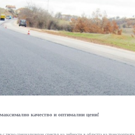
 максимално качество и оптимални цени!
е с тясно специализиран спектър на дейности в областта на транспортната 