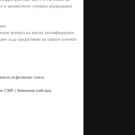
ини и множеството успешно реализирани
гани
ктният контрол на високо квалифицирани
вани за да предоставим на нашите клиенти
топли асфалтови смеси;
ве СМР с бетонови изделия
;